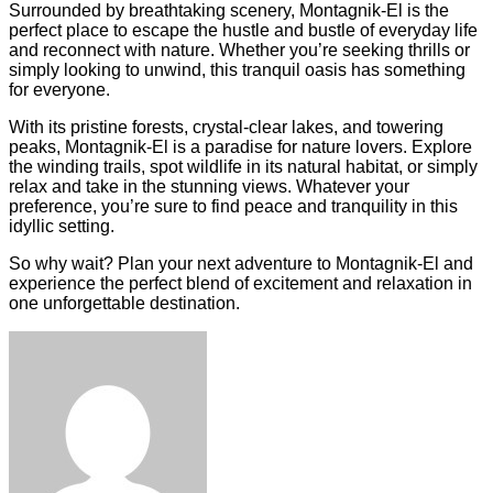
Surrounded by breathtaking scenery, Montagnik-El is the
perfect place to escape the hustle and bustle of everyday life
and reconnect with nature. Whether you’re seeking thrills or
simply looking to unwind, this tranquil oasis has something
for everyone.
With its pristine forests, crystal-clear lakes, and towering
peaks, Montagnik-El is a paradise for nature lovers. Explore
the winding trails, spot wildlife in its natural habitat, or simply
relax and take in the stunning views. Whatever your
preference, you’re sure to find peace and tranquility in this
idyllic setting.
So why wait? Plan your next adventure to Montagnik-El and
experience the perfect blend of excitement and relaxation in
one unforgettable destination.
Facebook
Twitter
LinkedIn
Tumblr
Pinterest
Reddit
VKontakte
Odnoklassniki
Skype
WhatsApp
Telegram
Viber
Share
Print
via
Email