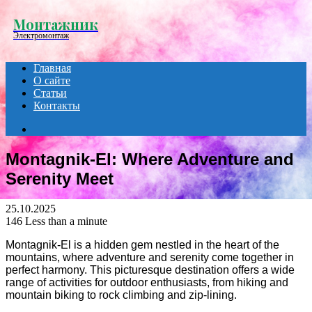
Menu
Монтажник
Электромонтаж
Главная
О сайте
Статьи
Контакты
Search
for
Montagnik-El: Where Adventure and
Serenity Meet
25.10.2025
146
Less than a minute
Montagnik-El is a hidden gem nestled in the heart of the
mountains, where adventure and serenity come together in
perfect harmony. This picturesque destination offers a wide
range of activities for outdoor enthusiasts, from hiking and
mountain biking to rock climbing and zip-lining.