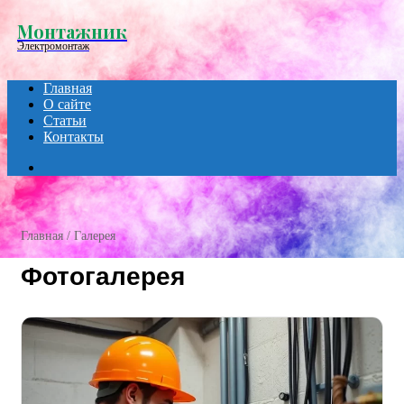
Menu
Монтажник
Электромонтаж
Главная
О сайте
Статьи
Контакты
Search
for
Главная
/
Галерея
Фотогалерея